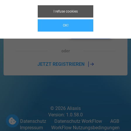
I refuse cookies
OK!
Passwort vergessen?
LOGIN
oder
JETZT REGISTRIEREN
© 2026 Aliaxis
Version: 1.0.58.0
Datenschutz
Datenschutz WorkFlow
AGB
Impressum
WorkFlow Nutzungsbedingungen