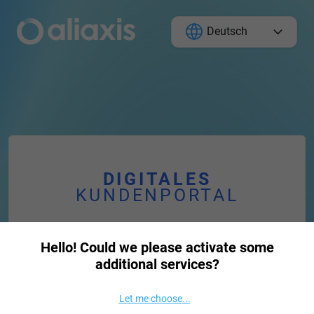
Deutsch
DIGITALES
KUNDENPORTAL
E-Mail
Hello! Could we please activate some
additional services?
Let me choose
...
Passwort